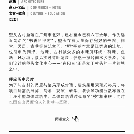
|
建筑
ARCHITECTURE
|
商业+酒店
COMMERCE + HOTEL
|
文化+教育
CULTURE + EDUCATION
2023
塱头古村坐落在广州市北郊，建村至今已有六百余年。作为远
近闻名的“书香科甲村”，塱头存有大量保存完好的书院、祠
堂、民居、古巷等建筑空间。“塱”字的本意是江旁边的洼地，
也引申为湖泽、池塘。古村被众多的水塘所环绕：荷塘、鱼
塘、风水塘，微风拂过荷叶荡漾，俨然一派岭南水乡景象。我
们设计的塱头文化中心——“春阳台”正是立于村头的一片荷塘
之中。
呼应历史尺度
为了与古村的尺度与格局形成对话，建筑采用聚落式格局，将
项目所需的展览、阅读、观演、研学、餐饮等功能分散布置在
十座小型单体建筑中。单体建筑通过弧形的“楼”相串联，同时
也围合出尺度怡人的街巷与庭院。
融入自然景致
我们在建筑屋面设置了近三十组不同尺寸的种植池，其中茂盛
阅读全文
的水生植物既是野趣的景观，也降低了建筑能耗。一条架空步
道穿梭于屋面，从这里望去，种植池与下沉水院、周边的天然