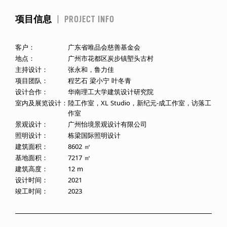
荷塘相互呼应，使“春阳台”成为一座融入环境、高低错落的 “立
体荷塘”。
项目信息
|
PROJECT INFO
承袭地域文化
建筑以古村中常见的红瓦、青砖为材，加上质朴的素混凝土，
客户：
广东省唯品会慈善基金会
意在打造一处根植于塱头的乡土文化设施。作为对“龙船脊”以
地点：
广州市花都区炭步镇塱头古村
及“月梁”等岭南建筑元素的当代演绎，建筑立面上的月牙形开
窗既为建筑内部空间带来更加微妙和柔和的采光，又是观察环
主持设计：
张永和，鲁力佳
境的弧形画框，同时也是春阳台标志性的建筑符号。
项目团队：
程艺石 梁小宁 叶冬青
设计合作：
华南理工大学建筑设计研究院
室内及展览设计：
陸工作室，XL Studio，新纪元-成工作室，访落工
作室
景观设计：
广州怡境景观设计有限公司
照明设计：
栋梁国际照明设计
建筑面积：
8602 ㎡
基地面积：
7217 ㎡
建筑高度：
12 m
设计时间：
2021
竣工时间：
2023