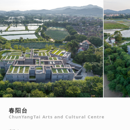
春阳台
ChunYangTai Arts and Cultural Centre