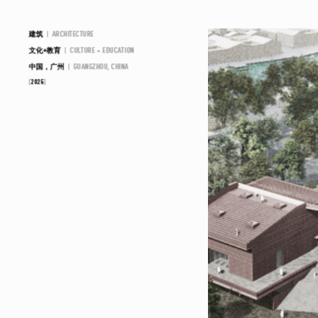
建筑
|
ARCHITECTURE
文化+教育
|
CULTURE + EDUCATION
中国，广州
|
GUANGZHOU, CHINA
2025