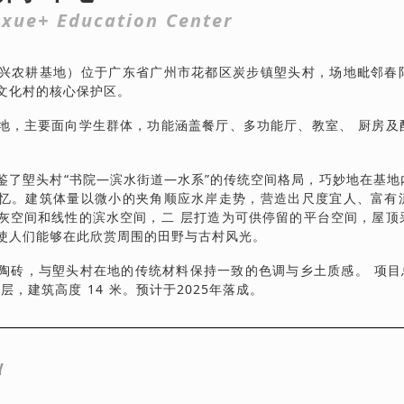
xue+ Education Center
兴农耕基地）位于广东省广州市花都区炭步镇塱头村，场地毗邻春
文化村的核心保护区。
地，主要面向学生群体，功能涵盖餐厅、多功能厅、教室、 厨房及
。
鉴了塱头村“书院—滨水街道—水系”的传统空间格局，巧妙地在基地
忆。建筑体量以微小的夹角顺应水岸走势，营造出尺度宜人、富有
灰空间和线性的滨水空间，二 层打造为可供停留的平台空间，屋顶
使人们能够在此欣赏周围的田野与古村风光。
陶砖，与塱头村在地的传统材料保持一致的色调与乡土质感。 项目总
层，建筑高度 14 米。预计于2025年落成。
Y