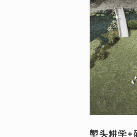
塱头耕学+