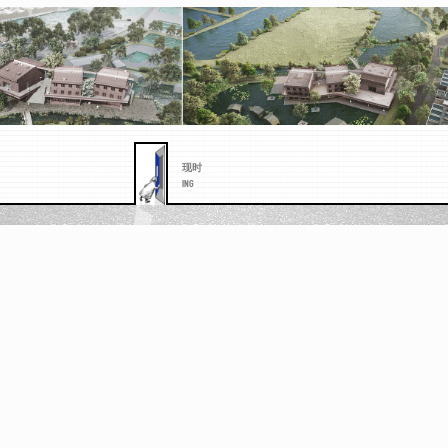
现时
ING