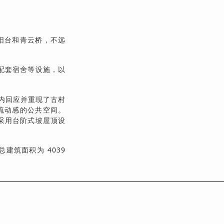
阳台和青云桥，不远
配套宿舍等设施，以
内回应并重现了古村
流动感的公共空间。
采用台阶式坡屋顶设
建筑面积为 4039