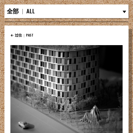
全部
|
ALL
← 过往
|
PAST