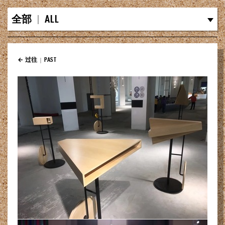
全部
|
ALL
← 过往
|
PAST